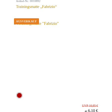
Artikel-Nr.: 0010892
Trainingsmatte „Fabrizio“
UVP 10,95 €
6,10 €
ab