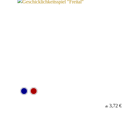
3,72 €
ab