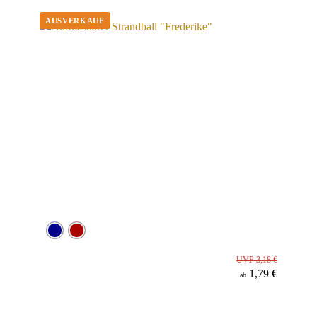
Werbeanbringung
Material
UVP 3,18 €
1,79 €
ab