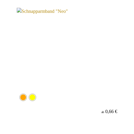
0,66 €
ab