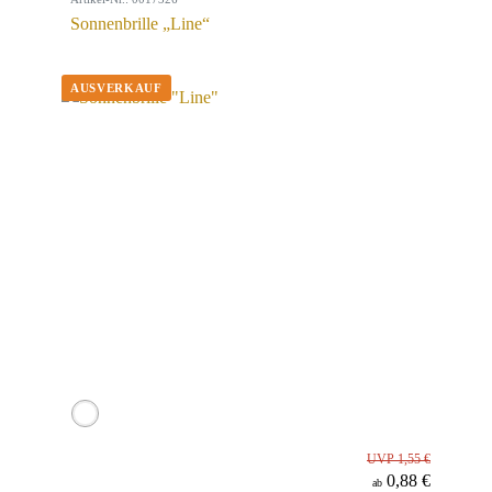
Sonnenbrille „Line“
UVP 1,55 €
0,88 €
ab