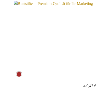
0,43 €
ab