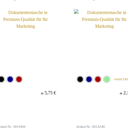
weitere Far
5,75 €
2,
ab
ab
rtikel-Nr.: 0014464
Artikel-Nr.: 001A546