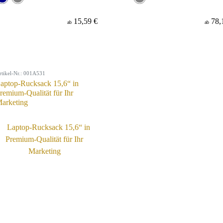
15,59 €
78,
ab
ab
rtikel-Nr.: 001A531
aptop-Rucksack 15,6“ in
remium-Qualität für Ihr
arketing