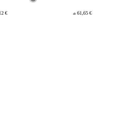
12 €
61,65 €
ab