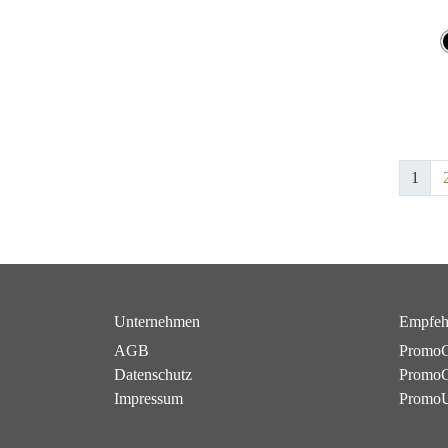
1
Unternehmen
Empfeh
AGB
PromoC
Datenschutz
PromoG
Impressum
Promo