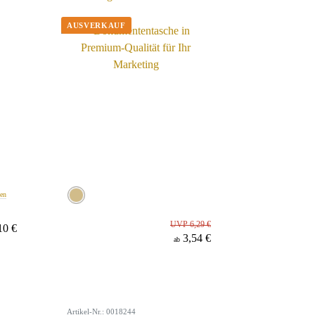
ben
UVP 6,29 €
10 €
3,54 €
ab
Artikel-Nr.: 0018244