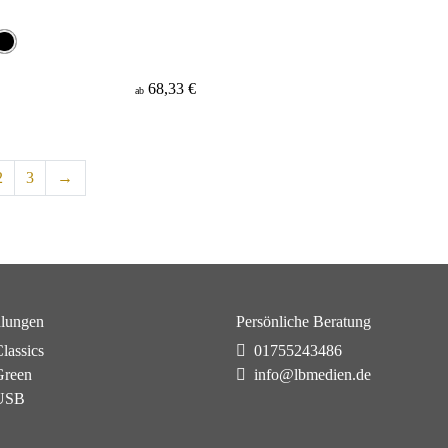
68,33 €
ab
2
3
→
lungen
Persönliche Beratung
lassics
01755243486
reen
info@lbmedien.de
USB