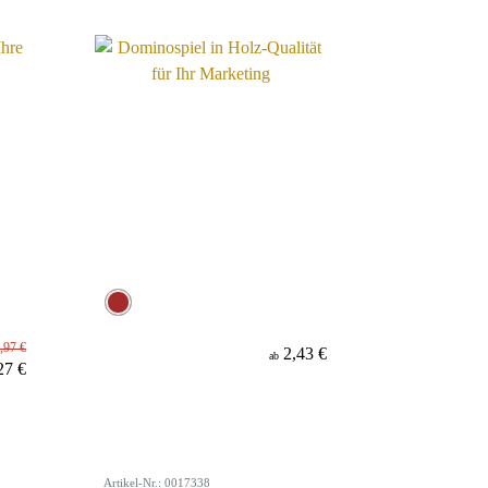
,97 €
2,43 €
ab
27 €
Artikel-Nr.: 0017338