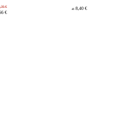
,36 €
8,40 €
ab
66 €