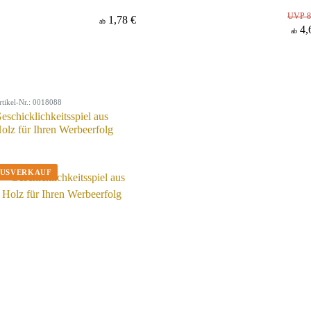
UVP 8
1,78 €
ab
4,
ab
rtikel-Nr.: 0018088
eschicklichkeitsspiel aus
olz für Ihren Werbeerfolg