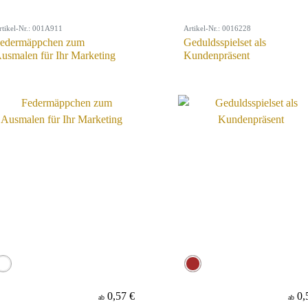
rtikel-Nr.: 001A911
Artikel-Nr.: 0016228
edermäppchen zum
Geduldsspielset als
usmalen für Ihr Marketing
Kundenpräsent
0,57 €
0,
ab
ab