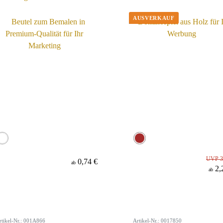
UVP 3
0,74 €
ab
2,
ab
rtikel-Nr.: 001A866
Artikel-Nr.: 0017850