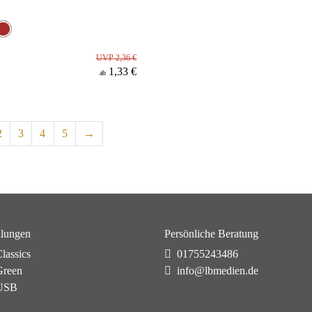
UVP 2,36 €
1,33 €
ab
2
3
4
5
→
lungen
Persönliche Beratung
lassics
01755243486
reen
info@lbmedien.de
USB