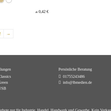
0,42 €
ab
2
→
lungen
Persönliche Beratung
lassics
01755243486
reen
info@lbmedien.de
USB
ebote nur für Industrie, Handel, Handwerk und Gewerbe. Kein Verkau