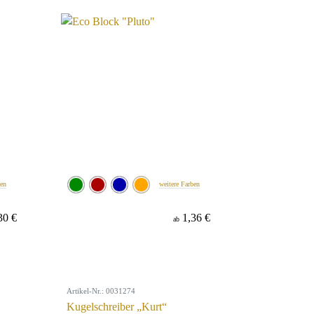
ben
weitere Farben
30 €
1,36 €
ab
Artikel-Nr.: 0031274
Kugelschreiber „Kurt“