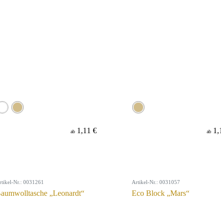
1,11 €
1,
ab
ab
rtikel-Nr.: 0031261
Artikel-Nr.: 0031057
aumwolltasche „Leonardt“
Eco Block „Mars“