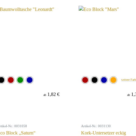
weitere Far
1,82 €
1,
ab
ab
rtikel-Nr.: 0031058
Artikel-Nr.: 0031130
co Block „Saturn“
Kork-Untersetzer eckig