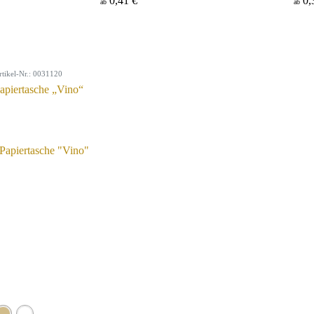
0,41 €
0,
ab
ab
rtikel-Nr.: 0031120
apiertasche „Vino“