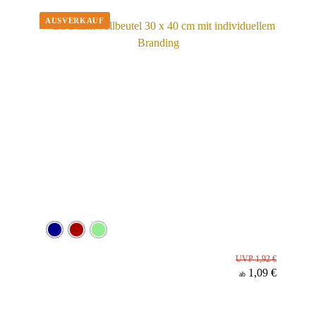
Werbeanbringung
Material
UVP 1,92 €
1,09 €
ab