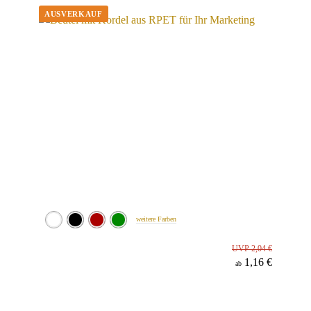
weitere Farben
UVP 2,04 €
1,16 €
ab