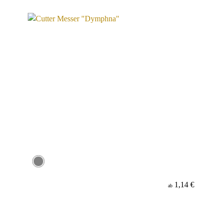
Material
1,14 €
ab