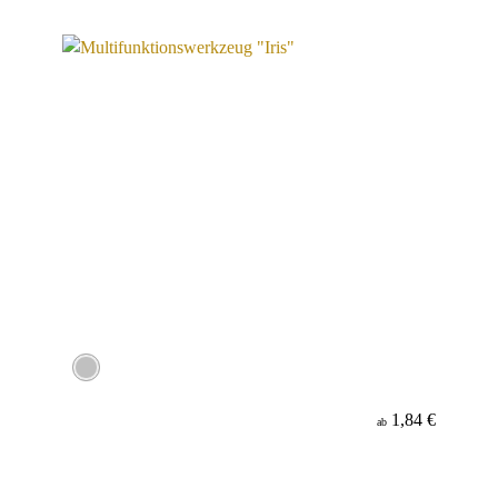
1,84 €
ab