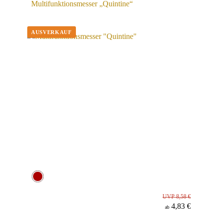
Multifunktionsmesser „Quintine“
UVP 8,58 €
4,83 €
ab