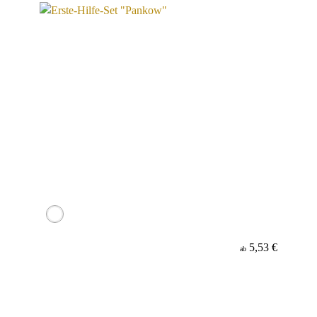
5,53 €
ab