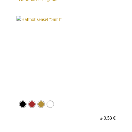
0,53 €
ab