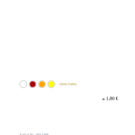
weitere Farben
1,80 €
ab
Artikel-Nr.: 0012496