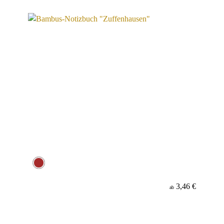
Material
Minenfarbe
3,46 €
ab