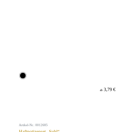
3,79 €
ab
Artikel-Nr.: 0012685
Haftnotizenset „Suhl“