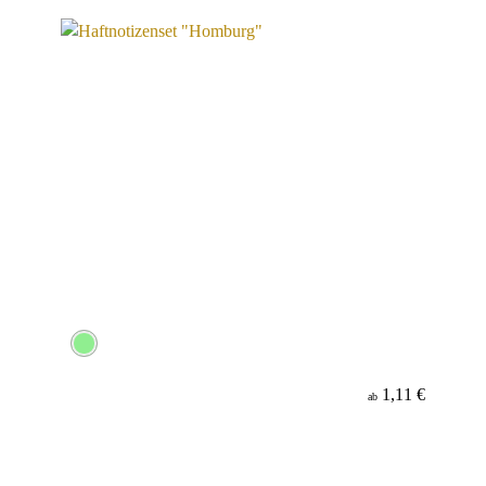
1,11 €
ab