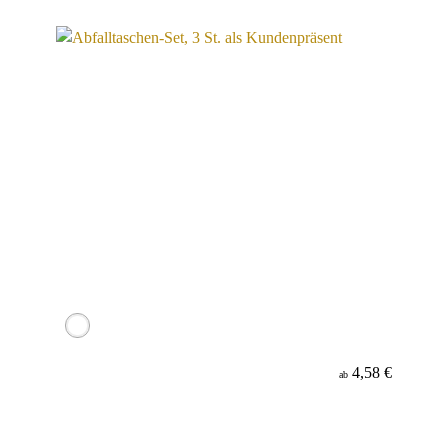
Werbeanbringung
Material
4,58 €
ab