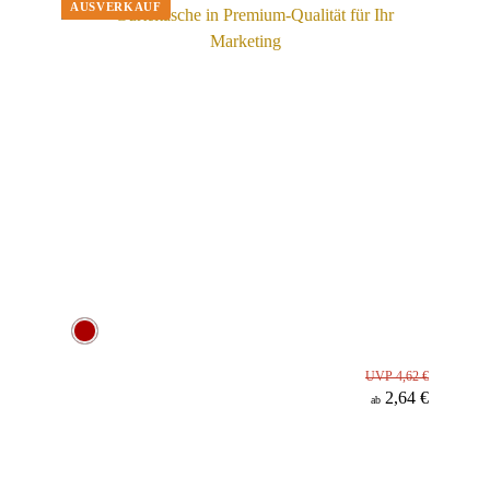
UVP 4,62 €
2,64 €
ab