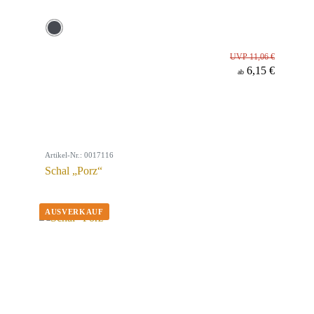
UVP 11,06 €
6,15 €
ab
Artikel-Nr.: 0017116
Schal „Porz“