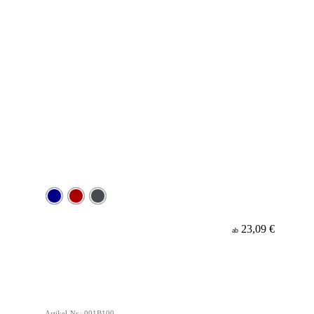
23,09 €
ab
Artikel-Nr.: 001B100