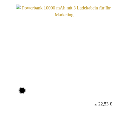
22,53 €
ab