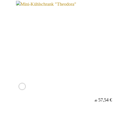
57,54 €
ab