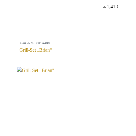
1,41 €
ab
Artikel-Nr.: 001A488
Grill-Set „Brian“