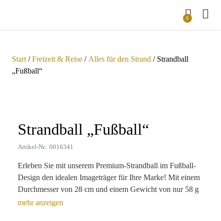
0
Start
/
Freizeit & Reise
/
Alles für den Strand
/ Strandball
„Fußball“
Zoom
Strandball „Fußball“
Artikel-Nr.: 0016341
Erleben Sie mit unserem Premium-Strandball im Fußball-
Design den idealen Imageträger für Ihre Marke! Mit einem
Durchmesser von 28 cm und einem Gewicht von nur 58 g
ist dieser beeindruckende Werbeartikel der perfekte
Begleiter für Strand, Pool und Freizeit. Das strapazierfähige