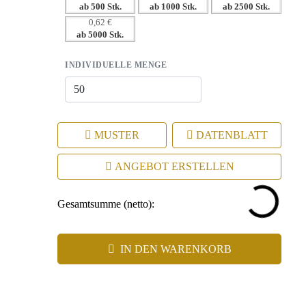
ab 500 Stk.
ab 1000 Stk.
ab 2500 Stk.
einem.
0,62 €
– Flexibles Branding mit verschiedenen
ab 5000 Stk.
Werbeanbringungstechniken.
INDIVIDUELLE MENGE
MUSTER
DATENBLATT
ANGEBOT ERSTELLEN
Gesamtsumme (netto):
IN DEN WARENKORB