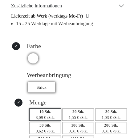
sich ideal für personalisierte Designs. Ob für Vereine,
Zusätzliche Informationen
Unternehmen oder besondere Anlässe, der „Ingo“ ist ab
Lieferzeit ab Werk (werktags Mo-Fr)
einer Mindestmenge von 10 Stück erhältlich und wird in
15 - 25 Werktage mit Werbeanbringung
Kartons zu je 100 Stück geliefert. Setzen Sie ein Statement
und zeigen Sie Ihre Farben mit Stil!
Farbe
Werbeanbringung
Menge
10 Stk.
20 Stk.
30 Stk.
3,09 € /Stk.
1,55 € /Stk.
1,03 € /Stk.
50 Stk.
100 Stk.
200 Stk.
0,62 € /Stk.
0,31 € /Stk.
0,31 € /Stk.