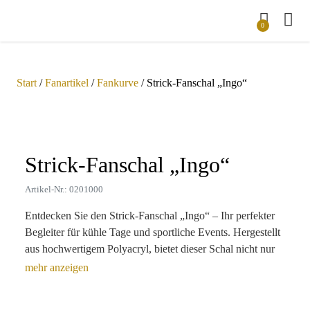
0
Start
/
Fanartikel
/
Fankurve
/ Strick-Fanschal „Ingo“
Zoom
Strick-Fanschal „Ingo“
Artikel-Nr.: 0201000
Entdecken Sie den Strick-Fanschal „Ingo“ – Ihr perfekter
Begleiter für kühle Tage und sportliche Events. Hergestellt
aus hochwertigem Polyacryl, bietet dieser Schal nicht nur
Wärme, sondern auch eine individuelle Note durch die
Möglichkeit, ihn in Ihrer Wunschfarbe zu gestalten. Mit
einer großzügigen Werbefläche von 140 x 16 cm eignet er