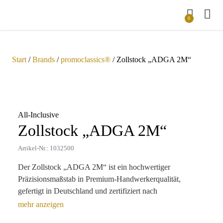
0
Start
/
Brands
/
promoclassics®
/ Zollstock „ADGA 2M“
Zoom
All-Inclusive
Zollstock „ADGA 2M“
Artikel-Nr.: 1032500
Der Zollstock „ADGA 2M“ ist ein hochwertiger
Präzisionsmaßstab in Premium-Handwerkerqualität,
gefertigt in Deutschland und zertifiziert nach
Genauigkeitsklasse 3. Dieses exzellente Messwerkzeug
zeichnet sich durch Präzisionsfedern aus gehärtetem Stahl