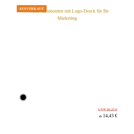
Werbeanbringung
Material
Minenfarbe
UVP 26,25 €
14,43 €
ab