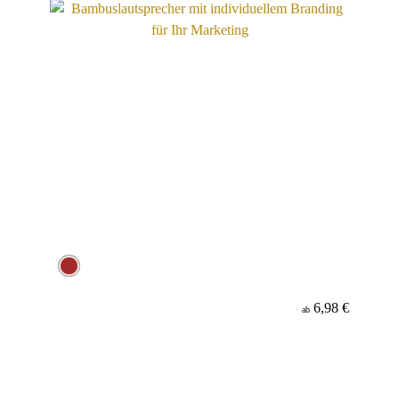
6,98 €
ab