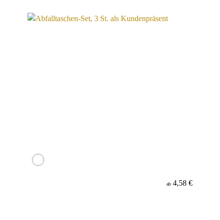
Werbeanbringung
Material
4,58 €
ab