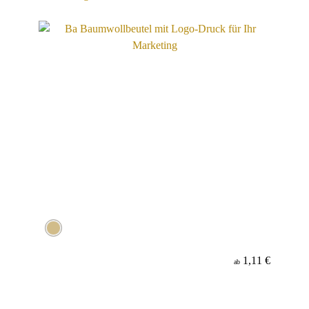
1,11 €
ab